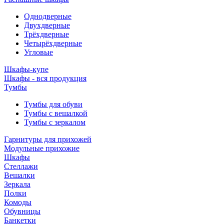
Однодверные
Двухдверные
Трёхдверные
Четырёхдверные
Угловые
Шкафы-купе
Шкафы - вся продукция
Тумбы
Тумбы для обуви
Тумбы с вешалкой
Тумбы с зеркалом
Гарнитуры для прихожей
Модульные прихожие
Шкафы
Стеллажи
Вешалки
Зеркала
Полки
Комоды
Обувницы
Банкетки