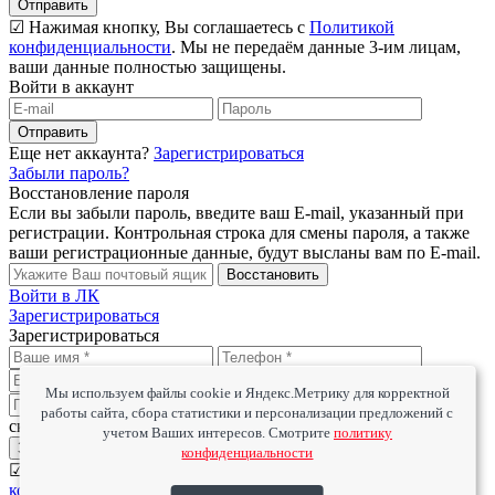
Отправить
☑ Нажимая кнопку, Вы соглашаетесь с
Политикой
конфиденциальности
. Мы не передаём данные 3-им лицам,
ваши данные полностью защищены.
Войти в аккаунт
Отправить
Еще нет аккаунта?
Зарегистрироваться
Забыли пароль?
Восстановление пароля
Если вы забыли пароль, введите ваш E-mail, указанный при
регистрации. Контрольная строка для смены пароля, а также
ваши регистрационные данные, будут высланы вам по E-mail.
Восстановить
Войти в ЛК
Зарегистрироваться
Зарегистрироваться
Мы используем файлы cookie и Яндекс.Метрику для корректной
Получать информацию о
работы сайта, сбора статистики и персонализации предложений с
скидках, новинках и выгодных предложениях
учетом Ваших интересов. Смотрите
политику
Зарегистрироваться
конфиденциальности
☑ Нажимая кнопку, Вы соглашаетесь с
Политикой
конфиденциальности
. Мы не передаём данные 3-им лицам,