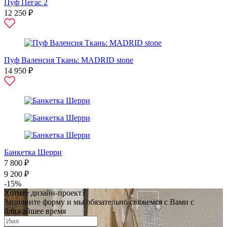
Пуф Пегас 2
12 250 ₽
Пуф Валенсия Ткань: MADRID stone
14 950 ₽
Банкетка Шерри
7 800 ₽
9 200 ₽
-15%
Хотите дизайн-проект?
Заполните форму и мы обязательно свяжемся с Вами с
ближайшее время