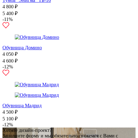
Тумба "Энигма" ТБ-16
4 800 ₽
5 400 ₽
-11%
Обувница Домино
4 050 ₽
4 600 ₽
-12%
Обувница Мадрид
4 500 ₽
5 100 ₽
-12%
Хотите дизайн-проект?
Заполните форму и мы обязательно свяжемся с Вами с