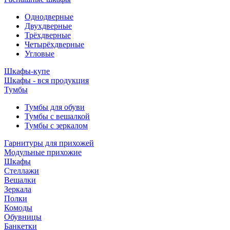
Однодверные
Двухдверные
Трёхдверные
Четырёхдверные
Угловые
Шкафы-купе
Шкафы - вся продукция
Тумбы
Тумбы для обуви
Тумбы с вешалкой
Тумбы с зеркалом
Гарнитуры для прихожей
Модульные прихожие
Шкафы
Стеллажи
Вешалки
Зеркала
Полки
Комоды
Обувницы
Банкетки