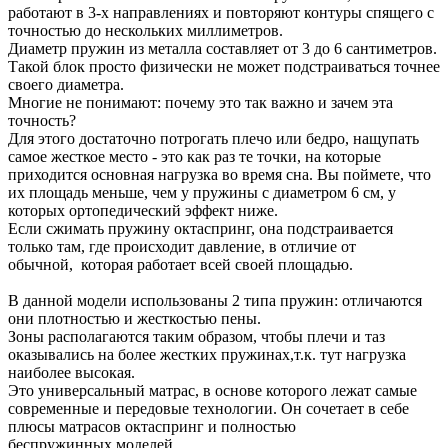
работают в 3-х направлениях и повторяют контуры спящего с
точностью до нескольких миллиметров.
Диаметр пружин из металла составляет от 3 до 6 сантиметров.
Такой блок просто физически не может подстраиваться точнее
своего диаметра.
Многие не понимают: почему это так важно и зачем эта
точность?
Для этого достаточно потрогать плечо или бедро, нащупать
самое жесткое место - это как раз те точки, на которые
приходится основная нагрузка во время сна. Вы поймете, что
их площадь меньше, чем у пружины с диаметром 6 см, у
которых ортопедический эффект ниже.
Если сжимать пружину октаспринг, она подстраивается
только там, где происходит давление, в отличие от
обычной, которая работает всей своей площадью.
В данной модели использованы 2 типа пружин: отличаются
они плотностью и жесткостью пены.
Зоны располагаются таким образом, чтобы плечи и таз
оказывались на более жестких пружинах,т.к. тут нагрузка
наиболее высокая.
Это универсальный матрас, в основе которого лежат самые
современные и передовые технологии. Он сочетает в себе
плюсы матрасов октаспринг и полностью
беспружинных моделей.