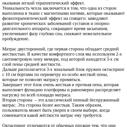
оказывая легкий терапевтический эффект.
Уникальность чехла заключается в том, что одна из сторон
выполнена в ткани с магнитными нитями, которые оказывают
физиотерапевтический эффект на спящего: замедляют
развитие хронических заболеваний суставов и опорно-
двигательного аппарата, сокращают время засыпания,
увеличивают фазу глубоко сна, снижают нежелательное
пробуждение.
Матрас двусторонний, где первая сторона обладает средней
жесткостью. В качестве комфортного слоя мы используем 2-х
сантиметровую пену мемори, под которой находится 3-х см
слой пены средней жесткости.
Дальше располагается 3-х зональный блок пружин октаспринг
с 10 см бортами по периметру из особо жесткой пены,
которые не позволят матрасу промяться.
Завершает этот блок очень жесткая и прочная пена, которая
выполняет функцию платформы и равномерно распределяет
нагрузку по всей площади матраса.
Вторая сторона – это классический пенный беспружинный
матрас. Эта сторона более жесткая. Таким образом,
пользователь может быть уверен в своем выборе, когда
сомневается какой жёсткости матрас ему требуется.
Октаспринг отличаются от обычных пружин тем, что они