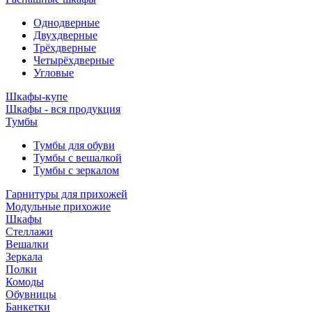
Однодверные
Двухдверные
Трёхдверные
Четырёхдверные
Угловые
Шкафы-купе
Шкафы - вся продукция
Тумбы
Тумбы для обуви
Тумбы с вешалкой
Тумбы с зеркалом
Гарнитуры для прихожей
Модульные прихожие
Шкафы
Стеллажи
Вешалки
Зеркала
Полки
Комоды
Обувницы
Банкетки