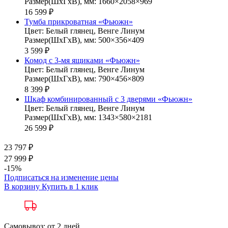
Размер(ШхГхВ), мм: 1660×2058×969
16 599 ₽
Тумба прикроватная «Фьюжн»
Цвет: Белый глянец, Венге Линум
Размер(ШхГхВ), мм: 500×356×409
3 599 ₽
Комод с 3-мя ящиками «Фьюжн»
Цвет: Белый глянец, Венге Линум
Размер(ШхГхВ), мм: 790×456×809
8 399 ₽
Шкаф комбинированный с 3 дверями «Фьюжн»
Цвет: Белый глянец, Венге Линум
Размер(ШхГхВ), мм: 1343×580×2181
26 599 ₽
23 797 ₽
27 999 ₽
-15%
Подписаться на изменение цены
В корзину
Купить в 1 клик
Самовывоз: от 2 дней