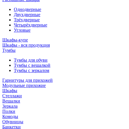
Однодверные
Двухдверные
Трёхдверные
Четырёхдверные
Угловые
Шкафы-купе
Шкафы - вся продукция
Тумбы
Тумбы для обуви
Тумбы с вешалкой
Тумбы с зеркалом
Гарнитуры для прихожей
Модульные прихожие
Шкафы
Стеллажи
Вешалки
Зеркала
Полки
Комоды
Обувницы
Банкетки