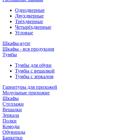
Однодверные
Двухдверные
Трёхдверные
Четырёхдверные
Угловые
Шкафы-купе
Шкафы - вся продукция
Тумбы
Тумбы для обуви
Тумбы с вешалкой
Тумбы с зеркалом
Гарнитуры для прихожей
Модульные прихожие
Шкафы
Стеллажи
Вешалки
Зеркала
Полки
Комоды
Обувницы
Банкетки