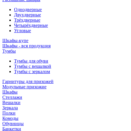
Однодверные
Двухдверные
Трёхдверные
Четырёхдверные
Угловые
Шкафы-купе
Шкафы - вся продукция
Тумбы
Тумбы для обуви
Тумбы с вешалкой
Тумбы с зеркалом
Гарнитуры для прихожей
Модульные прихожие
Шкафы
Стеллажи
Вешалки
Зеркала
Полки
Комоды
Обувницы
Банкетки