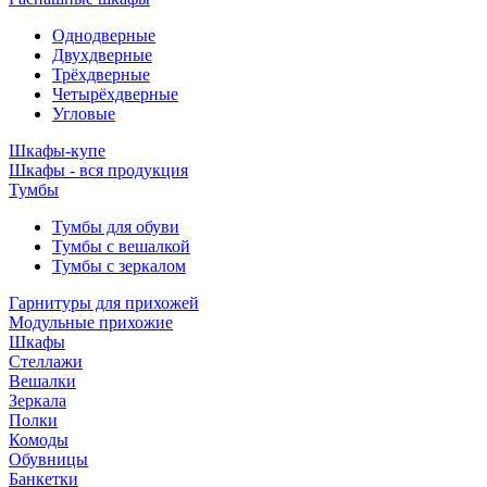
Однодверные
Двухдверные
Трёхдверные
Четырёхдверные
Угловые
Шкафы-купе
Шкафы - вся продукция
Тумбы
Тумбы для обуви
Тумбы с вешалкой
Тумбы с зеркалом
Гарнитуры для прихожей
Модульные прихожие
Шкафы
Стеллажи
Вешалки
Зеркала
Полки
Комоды
Обувницы
Банкетки