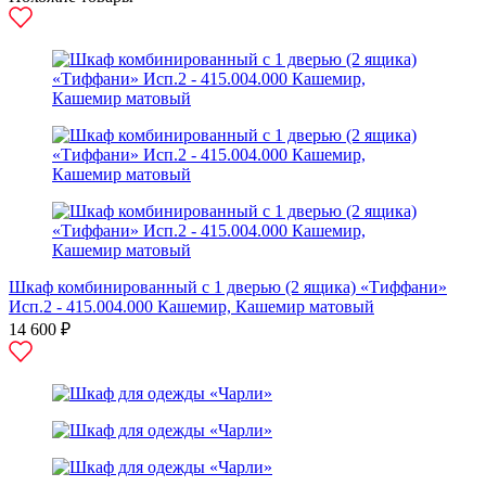
Шкаф комбинированный с 1 дверью (2 ящика) «Тиффани»
Исп.2 - 415.004.000 Кашемир, Кашемир матовый
14 600 ₽