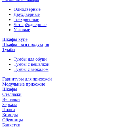
Однодверные
Двухдверные
Трёхдверные
Четырёхдверные
Угловые
Шкафы-купе
Шкафы - вся продукция
Тумбы
Тумбы для обуви
Тумбы с вешалкой
Тумбы с зеркалом
Гарнитуры для прихожей
Модульные прихожие
Шкафы
Стеллажи
Вешалки
Зеркала
Полки
Комоды
Обувницы
Банкетки