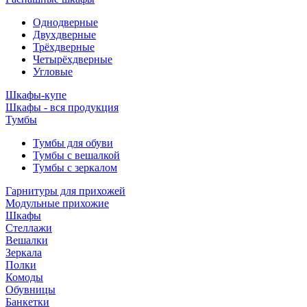
Однодверные
Двухдверные
Трёхдверные
Четырёхдверные
Угловые
Шкафы-купе
Шкафы - вся продукция
Тумбы
Тумбы для обуви
Тумбы с вешалкой
Тумбы с зеркалом
Гарнитуры для прихожей
Модульные прихожие
Шкафы
Стеллажи
Вешалки
Зеркала
Полки
Комоды
Обувницы
Банкетки