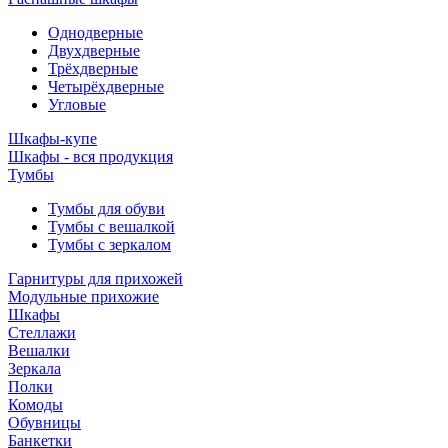
Однодверные
Двухдверные
Трёхдверные
Четырёхдверные
Угловые
Шкафы-купе
Шкафы - вся продукция
Тумбы
Тумбы для обуви
Тумбы с вешалкой
Тумбы с зеркалом
Гарнитуры для прихожей
Модульные прихожие
Шкафы
Стеллажи
Вешалки
Зеркала
Полки
Комоды
Обувницы
Банкетки