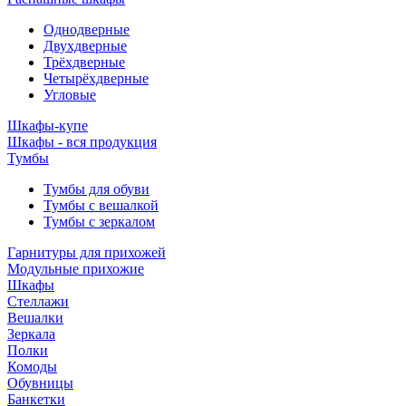
Однодверные
Двухдверные
Трёхдверные
Четырёхдверные
Угловые
Шкафы-купе
Шкафы - вся продукция
Тумбы
Тумбы для обуви
Тумбы с вешалкой
Тумбы с зеркалом
Гарнитуры для прихожей
Модульные прихожие
Шкафы
Стеллажи
Вешалки
Зеркала
Полки
Комоды
Обувницы
Банкетки