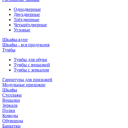
Однодверные
Двухдверные
Трёхдверные
Четырёхдверные
Угловые
Шкафы-купе
Шкафы - вся продукция
Тумбы
Тумбы для обуви
Тумбы с вешалкой
Тумбы с зеркалом
Гарнитуры для прихожей
Модульные прихожие
Шкафы
Стеллажи
Вешалки
Зеркала
Полки
Комоды
Обувницы
Банкетки