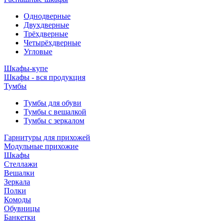
Однодверные
Двухдверные
Трёхдверные
Четырёхдверные
Угловые
Шкафы-купе
Шкафы - вся продукция
Тумбы
Тумбы для обуви
Тумбы с вешалкой
Тумбы с зеркалом
Гарнитуры для прихожей
Модульные прихожие
Шкафы
Стеллажи
Вешалки
Зеркала
Полки
Комоды
Обувницы
Банкетки