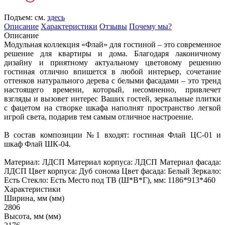
Подъем: см.
здесь
Описание
Характеристики
Отзывы
Почему мы?
Описание
Модульная коллекция «Флай» для гостиной – это современное
решение для квартиры и дома. Б
лагодаря лаконичному
дизайну и приятному актуальному цветовому решению
гостиная отлично впишется в любой интерьер, сочетание
оттенков натурального дерева с белыми фасадами – это тренд
настоящего времени, который, несомненно, привлечет
взгляды и вызовет интерес Ваших гостей, зеркальные плитки
с фацетом на створке шкафа наполнят пространство легкой
игрой света, подарив тем самым отличное настроение.
​В состав
композиции №1
входят: гостиная Флай ЦС-01 и
шкаф Флай ШК-04.
Материал: ЛДСП Материал корпуса: ЛДСП Материал фасада:
ЛДСП Цвет корпуса: Дуб сонома Цвет фасада: Белый Зеркало:
Есть Стекло: Есть Место под ТВ (Ш*В*Г), мм: 1186*913*460
Характеристики
Ширина, мм (мм)
2806
Высота, мм (мм)