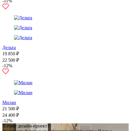
-11%
Дельта
19 850 ₽
22 500 ₽
-12%
Милан
21 500 ₽
24 400 ₽
-12%
Хотите дизайн-проект?