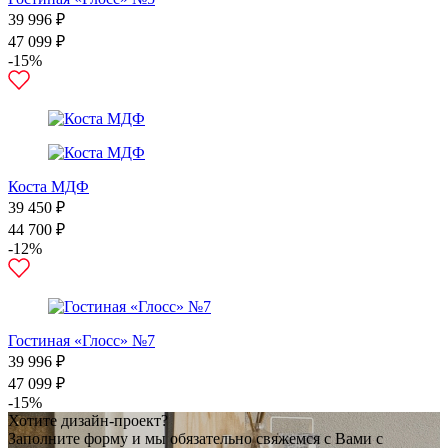
39 996 ₽
47 099 ₽
-15%
Коста МДФ
39 450 ₽
44 700 ₽
-12%
Гостиная «Глосс» №7
39 996 ₽
47 099 ₽
-15%
Хотите дизайн-проект?
Заполните форму и мы обязательно свяжемся с Вами с